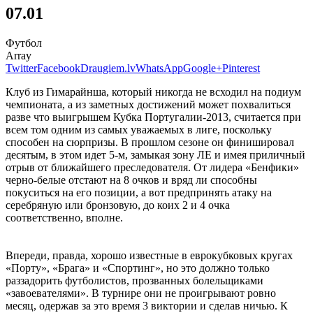
07.01
Футбол
Array
Twitter
Facebook
Draugiem.lv
WhatsApp
Google+
Pinterest
Клуб из Гимарайнша, который никогда не всходил на подиум
чемпионата, а из заметных достижений может похвалиться
разве что выигрышем Кубка Португалии-2013, считается при
всем том одним из самых уважаемых в лиге, поскольку
способен на сюрпризы. В прошлом сезоне он финишировал
десятым, в этом идет 5-м, замыкая зону ЛЕ и имея приличный
отрыв от ближайшего преследователя. От лидера «Бенфики»
черно-белые отстают на 8 очков и вряд ли способны
покуситься на его позиции, а вот предпринять атаку на
серебряную или бронзовую, до коих 2 и 4 очка
соответственно, вполне.
Впереди, правда, хорошо известные в еврокубковых кругах
«Порту», «Брага» и «Спортинг», но это должно только
раззадорить футболистов, прозванных болельщиками
«завоевателями». В турнире они не проигрывают ровно
месяц, одержав за это время 3 виктории и сделав ничью. К