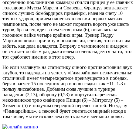
огорчению поклонников команды сбился прицел у ее главных
голеадоров Муссы Мареги и Соареша. Француз возглавляет
список лучших бомбардиров примейры, имея на счету 10
точных ударов, причем нанес их в восьми первых матчах
чемпионата, после чего не может поразить ворота уже шесть
туров, бразилец идет в нем четвертым (6), оставаясь на
голодном пайке четыре крайних игры. Тренер Педру
Мартинш видит причину в психологии, считая, что стоит им
забить, как дела наладятся. Встречу с чемпионом и лидером
он считает особым раздражителем и очень надеется на то, что
тот сработает именно в этот вечер.
Но если взглянуть на статистику очного противостояния двух
клубов, то надежды на успех у «Гимарайнша» незначительны:
столичный имеет четырехкратное преимущество в победах,
беря в расчет 15 последних игр оно выглядит как +11=1-3 в
пользу лиссабонцев. Добавим сюда лучшие в турнире
нападение (2,13), оборону (0,53) и португало-греческо-
мексиканское трио снайперов Пицци (6) – Митроглу (5) –
Хименас (5) и получим очередной перевес гостей. Но удачу
«Гимиарайнша», а таковой будет считаться мирный исход в
том числе, мы не исключаем пусть даже в меньших долях.