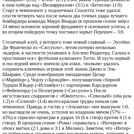
к ним победы над «Вильярреалом» (3:1) и «Бетисом» (1:0).
Старт в чемпионате у подопечных Спалетти тоже удался:
спустя четверть часа после начала два точных удара лучшего
бомбардира команды Мауро Икарди (в прошлом сезоне забил
24 мяча) заложили хороший фундамент в основание успеха, а
во втором победную точку поставил хорват Перешич – 3:0.
Столичный клуб, у которого тоже новый главный — Эусебио
Ди Франческо из «Сассуоло», летом потерял несколько
лидеров, в частности уехавших в Англию Рюдигера, Салаха и
простившегося с футболом культового Тотти. И пусть первый
и последний много значили для атаки, «волкам» удалось
сохранить ключевых игроков этой линии Джеко и Эль-
Шаарави. Среди новобранцев нападающие Целар
(«Марибор»), Чорлу («Брондбю», полузащитник сборной
Турции Юндер («Истамбул») с партнерами Карсдорпом
(«Фейеноорд») и Пеллегрини («Сассуоло»). После
августовских спаррингов с «Ювентусо», «Севильей» (оба раза
1:2) и «Сельтой» (1:4) желто-красные трудно начали сам
чемпионат. Правда, в гостях у «Аталанты» они выиграли 1:0,
но выглядели не очень, уступив во владении мячом (57% —
43%) и серьезно проиграв в ударах 16 (6 в створ) против 6 (1 в
створ). В прошлом сезоне «Рома» справилась с «Интером» в
обоих матчах (2:1 дома и 3:1 в Милане). Заметим, что «Интер»
не побеждает в столице в семи последних матчах, впрочем, в