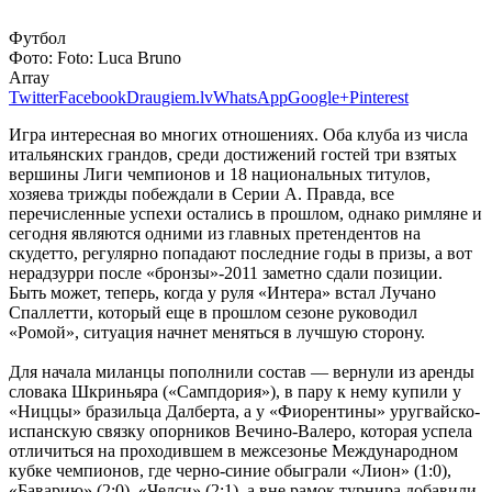
Футбол
Фото:
Foto: Luca Bruno
Array
Twitter
Facebook
Draugiem.lv
WhatsApp
Google+
Pinterest
Игра интересная во многих отношениях. Оба клуба из числа
итальянских грандов, среди достижений гостей три взятых
вершины Лиги чемпионов и 18 национальных титулов,
хозяева трижды побеждали в Серии А. Правда, все
перечисленные успехи остались в прошлом, однако римляне и
сегодня являются одними из главных претендентов на
скудетто, регулярно попадают последние годы в призы, а вот
нерадзурри после «бронзы»-2011 заметно сдали позиции.
Быть может, теперь, когда у руля «Интера» встал Лучано
Спаллетти, который еще в прошлом сезоне руководил
«Ромой», ситуация начнет меняться в лучшую сторону.
Для начала миланцы пополнили состав — вернули из аренды
словака Шкриньяра («Сампдория»), в пару к нему купили у
«Ниццы» бразильца Далберта, а у «Фиорентины» уругвайско-
испанскую связку опорников Вечино-Валеро, которая успела
отличиться на проходившем в межсезонье Международном
кубке чемпионов, где черно-синие обыграли «Лион» (1:0),
«Баварию» (2:0), «Челси» (2:1), а вне рамок турнира добавили