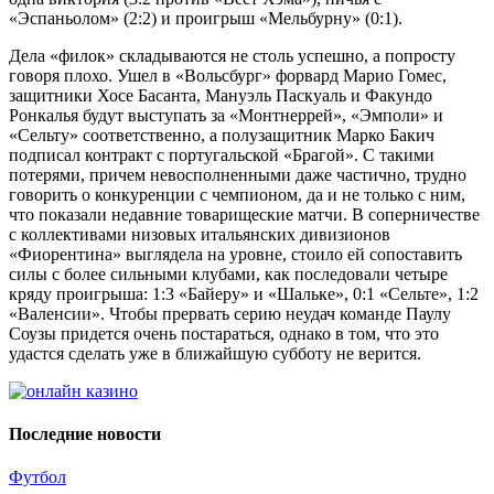
«Эспаньолом» (2:2) и проигрыш «Мельбурну» (0:1).
Дела «филок» складываются не столь успешно, а попросту
говоря плохо. Ушел в «Вольсбург» форвард Марио Гомес,
защитники Хосе Басанта, Мануэль Паскуаль и Факундо
Ронкалья будут выступать за «Монтнеррей», «Эмполи» и
«Сельту» соответственно, а полузащитник Марко Бакич
подписал контракт с португальской «Брагой». С такими
потерями, причем невосполненными даже частично, трудно
говорить о конкуренции с чемпионом, да и не только с ним,
что показали недавние товарищеские матчи. В соперничестве
с коллективами низовых итальянских дивизионов
«Фиорентина» выглядела на уровне, стоило ей сопоставить
силы с более сильными клубами, как последовали четыре
кряду проигрыша: 1:3 «Байеру» и «Шальке», 0:1 «Сельте», 1:2
«Валенсии». Чтобы прервать серию неудач команде Паулу
Соузы придется очень постараться, однако в том, что это
удастся сделать уже в ближайшую субботу не верится.
Последние новости
Футбол