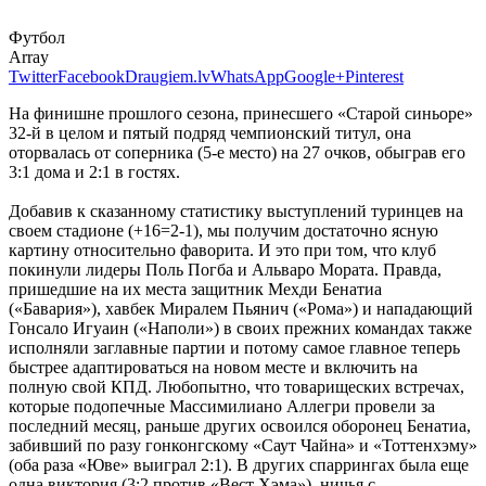
Футбол
Array
Twitter
Facebook
Draugiem.lv
WhatsApp
Google+
Pinterest
На финишне прошлого сезона, принесшего «Старой синьоре»
32-й в целом и пятый подряд чемпионский титул, она
оторвалась от соперника (5-е место) на 27 очков, обыграв его
3:1 дома и 2:1 в гостях.
Добавив к сказанному статистику выступлений туринцев на
своем стадионе (+16=2-1), мы получим достаточно ясную
картину относительно фаворита. И это при том, что клуб
покинули лидеры Поль Погба и Альваро Мората. Правда,
пришедшие на их места защитник Мехди Бенатиа
(«Бавария»), хавбек Миралем Пьянич («Рома») и нападающий
Гонсало Игуаин («Наполи») в своих прежних командах также
исполняли заглавные партии и потому самое главное теперь
быстрее адаптироваться на новом месте и включить на
полную свой КПД. Любопытно, что товарищеских встречах,
которые подопечные Массимилиано Аллегри провели за
последний месяц, раньше других освоился оборонец Бенатиа,
забивший по разу гонконгскому «Саут Чайна» и «Тоттенхэму»
(оба раза «Юве» выиграл 2:1). В других спаррингах была еще
одна виктория (3:2 против «Вест Хэма»), ничья с