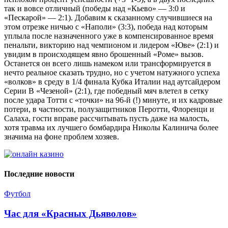
так и вовсе отличный (победы над «Кьево» — 3:0 и
«Пескарой» — 2:1). Добавим к сказанному случившиеся на
этом отрезке ничью с «Наполи» (3:3), победа над которым
уплыла после назначенного уже в компенсированное время
пенальти, викторию над чемпионом и лидером «Юве» (2:1) и
увидим в происходящем явно брошенный «Роме» вызов.
Останется он всего лишь намеком или трансформируется в
нечто реальное сказать трудно, но с учетом натужного успеха
«волков» в среду в 1/4 финала Кубка Италии над аутсайдером
Серии В «Чезеной» (2:1), где победный мяч влетел в сетку
после удара Тотти с «точки» на 96-й (!) минуте, и их кадровые
потери, в частности, полузащитников Перотти, Флоренци и
Салаха, гости вправе рассчитывать пусть даже на малость,
хотя травма их лучшего бомбардира Николы Калинича более
значима на фоне проблем хозяев.
Последние новости
Футбол
Час для «Красных Дьяволов»