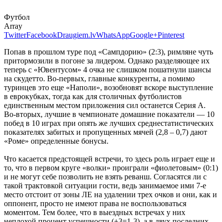
Футбол
Array
Twitter
Facebook
Draugiem.lv
WhatsApp
Google+
Pinterest
Попав в прошлом туре под «Сампдорию» (2:3), римляне чуть
притормозили в погоне за лидером. Однако разделяющее их
теперь с «Ювентусом» 4 очка не слишком пошатнули шансы
на скудетто. Во-первых, главные конкуренты, а помимо
туринцев это еще «Наполи», возобновят вскоре выступление
в еврокубках, тогда как для столичных футболистов
единственным местом приложения сил останется Серия А.
Во-вторых, лучшие в чемпионате домашние показатели — 10
побед в 10 играх при опять же лучших среднестатистических
показателях забитых и пропущенных мячей (2,8 – 0,7) дают
«Роме» определенные бонусы.
Что касается предстоящей встречи, то здесь роль играет еще и
то, что в первом круге «волки» проиграли «фиолетовым» (0:1)
и не могут себе позволить не взять реванш. Согласятся ли с
такой трактовкой ситуации гости, ведь занимаемое ими 7-е
место отстоит от зоны ЛЕ на удалении трех очков и они, как и
оппонент, просто не имеют права не воспользоваться
моментом. Тем более, что в выездных встречах у них
неплохой процент успешности (+3=1-3), а в двух последних