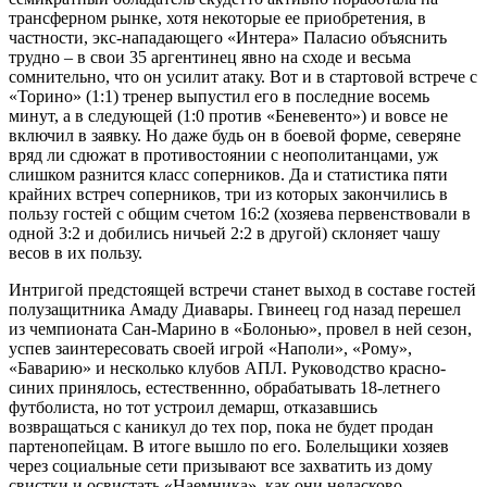
трансферном рынке, хотя некоторые ее приобретения, в
частности, экс-нападающего «Интера» Паласио объяснить
трудно – в свои 35 аргентинец явно на сходе и весьма
сомнительно, что он усилит атаку. Вот и в стартовой встрече с
«Торино» (1:1) тренер выпустил его в последние восемь
минут, а в следующей (1:0 против «Беневенто») и вовсе не
включил в заявку. Но даже будь он в боевой форме, северяне
вряд ли сдюжат в противостоянии с неополитанцами, уж
слишком разнится класс соперников. Да и статистика пяти
крайних встреч соперников, три из которых закончились в
пользу гостей с общим счетом 16:2 (хозяева первенствовали в
одной 3:2 и добились ничьей 2:2 в другой) склоняет чашу
весов в их пользу.
Интригой предстоящей встречи станет выход в составе гостей
полузащитника Амаду Диавары. Гвинеец год назад перешел
из чемпионата Сан-Марино в «Болонью», провел в ней сезон,
успев заинтересовать своей игрой «Наполи», «Рому»,
«Баварию» и несколько клубов АПЛ. Руководство красно-
синих принялось, естественнно, обрабатывать 18-летнего
футболиста, но тот устроил демарш, отказавшись
возвращаться с каникул до тех пор, пока не будет продан
партенопейцам. В итоге вышло по его. Болельщики хозяев
через социальные сети призывают все захватить из дому
свистки и освистать «Наемника», как они неласково