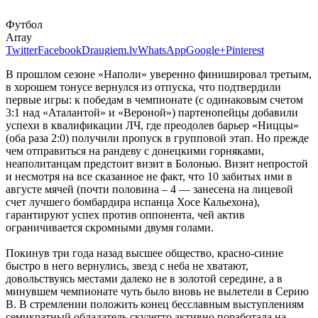
Футбол
Array
Twitter
Facebook
Draugiem.lv
WhatsApp
Google+
Pinterest
В прошлом сезоне «Наполи» уверенно финишировал третьим,
в хорошем тонусе вернулся из отпуска, что подтвердили
первые игры: к победам в чемпионате (с одинаковым счетом
3:1 над «Аталантой» и «Вероной») партенопейцы добавили
успехи в квалификации ЛЧ, где преодолев барьер «Ниццы»
(оба раза 2:0) получили пропуск в групповой этап. Но прежде
чем отправиться на рандеву с донецкими горняками,
неаполитанцам предстоит визит в Болонью. Визит непростой
и несмотря на все сказанное не факт, что 10 забитых ими в
августе мячей (почти половина – 4 — занесена на лицевой
счет лучшего бомбардира испанца Хосе Кальехона),
гарантируют успех против оппонента, чей актив
ограничивается скромными двумя голами.
Покинув три года назад высшее общество, красно-синие
быстро в него вернулись, звезд с неба не хватают,
довольствуясь местами далеко не в золотой середине, а в
минувшем чемпионате чуть было вновь не вылетели в Серию
В. В стремлении положить конец бесславным выступлениям
семикратный обладатель скудетто активно поработала на