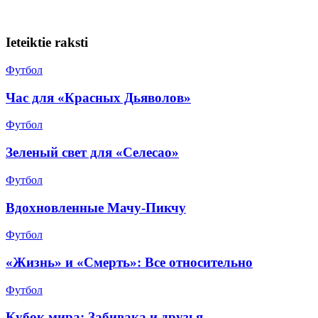
Ieteiktie raksti
Футбол
Час для «Красных Дьяволов»
Футбол
Зеленый свет для «Селесао»
Футбол
Вдохновленные Мачу-Пикчу
Футбол
«Жизнь» и «Смерть»: Все относительно
Футбол
Кубок мира: Забивака и друзья