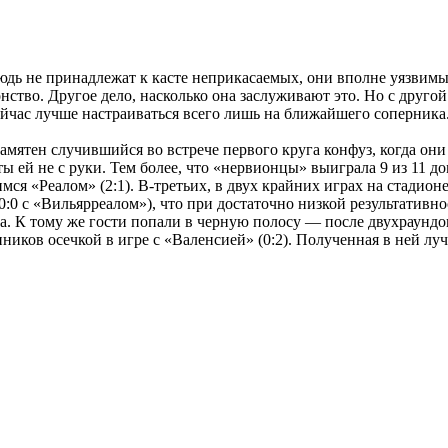
дь не принадлежат к касте неприкасаемых, они вполне уязвимы,
нство. Другое дело, насколько она заслуживают это. Но с друго
ейчас лучше настраиваться всего лишь на ближайшего соперника
амятен случившийся во встрече первого круга конфуз, когда они
ты ей не с руки. Тем более, что «нервионцы» выиграла 9 из 11 
имся «Реалом» (2:1). В-третьих, в двух крайних играх на стад
:0 с «Вильярреалом»), что при достаточно низкой результативнос
а. К тому же гости попали в черную полосу — после двухраундо
нников осечкой в игре с «Валенсией» (0:2). Полученная в ней