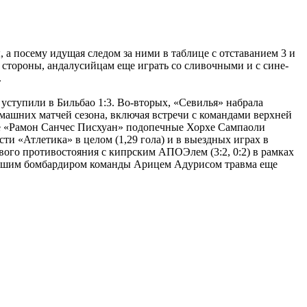
 а посему идущая следом за ними в таблице с отставанием 3 и
й стороны, андалусийцам еще играть со сливочными и с сине-
.
 уступили в Бильбао 1:3. Во-вторых, «Севилья» набрала
домашних матчей сезона, включая встречи с командами верхней
ионе «Рамон Санчес Писхуан» подопечные Хорхе Сампаоли
ти «Атлетика» в целом (1,29 гола) и в выездных играх в
вого противостояния с кипрским АПОЭлем (3:2, 0:2) в рамках
 лучшим бомбардиром команды Арицем Адурисом травма еще