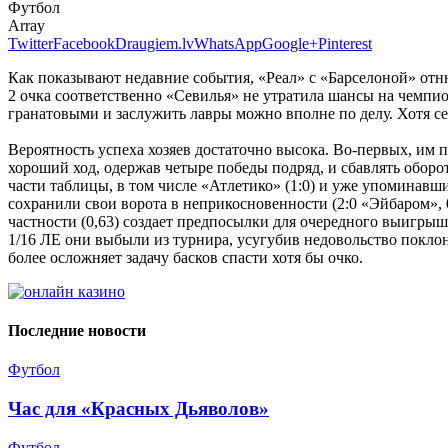
Футбол
Array
Twitter
Facebook
Draugiem.lv
WhatsApp
Google+
Pinterest
Как показывают недавние события, «Реал» с «Барселоной» отню
2 очка соответственно «Севилья» не утратила шансы на чемпио
гранатовыми и заслужить лавры можно вполне по делу. Хотя с
Вероятность успеха хозяев достаточно высока. Во-первых, им п
хороший ход, одержав четыре победы подряд, и сбавлять оборо
части таблицы, в том числе «Атлетико» (1:0) и уже упоминавш
сохранили свои ворота в неприкосновенности (2:0 «Эйбаром», 0
частности (0,63) создает предпосылки для очередного выигрыш
1/16 ЛЕ они выбыли из турнира, усугубив недовольство покло
более осложняет задачу басков спасти хотя бы очко.
Последние новости
Футбол
Час для «Красных Дьяволов»
Футбол