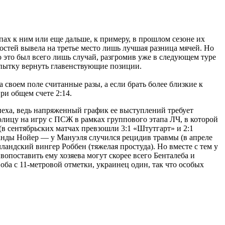
пах к ним или еще дальше, к примеру, в прошлом сезоне их
гостей вывела на третье место лишь лучшая разница мячей. Но
о это был всего лишь случай, разгромив уже в следующем туре
опытку вернуть главенствующие позиции.
а своем поле считанные разы, а если брать более близкие к
ри общем счете 2:14.
пеха, ведь напряженный график ее выступлений требует
олицу на игру с ПСЖ в рамках группового этапа ЛЧ, в которой
в сентябрьских матчах превзошли 3:1 «Штутгарт» и 2:1
оманды Нойер — у Мануэля случился рецидив травмы (в апреле
лландский вингер Роббен (тяжелая простуда). Но вместе с тем у
поставить ему хозяева могут скорее всего Бенталеба и
оба с 11-метровой отметки, украинец один, так что особых