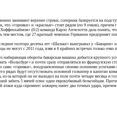
ионно занимают верхние строки, соперник базируется на подсту
к, что «горняки» и «красные» стоят рядом (по 9 очков), причем 
 «Хоффенхаймом» (0:2) команда Карло Анчелотти дала понять, чт
ть тем местом, где 27-кратный чемпион Германии предпримет п
последние полтора десятка лет «Шальке» выигрывал у «Баварии» н
 не могут с 2011 года, взяв в 6 крайних встречах только очко п
что набирающая обороты баварская машина добьется крупного ус
ать «Вольсбург» и почти сразу отправляться во французскую ст
 и сами «горняки», воодушевленные своими осенними успехами (
в его рядах будут отсутствовать основной голкипер и капитан к
, из-за которой он не выходил на поле почти четыре месяца и го
ший забить 5 мячей плюс один еврокубковый бельгийцам. Противо
 атаки куда скромнее: алжирец нанес два точных удара, причем 