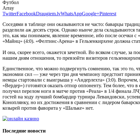
Футбол
Array
Twitter
Facebook
Draugiem.lv
WhatsApp
Google+
Pinterest
Соседями в таблице они оказываются не часто: баварцы традиц
разделили аж десять строк. Однако нынче дела складываются та
это, как мы понимаем, явление временное, ибо после осечки с
«Майнц» (4:0). «Фелтинс-Арена» в Гельзенкирхене должна ста
И она, скорее всего, окажется зачетной. Во всяком случае, за 
нашим дням отношения, то превзойти визитеров гельзенкирхенцы
Единственное, что можно подвергнуть сомнению, так это то, 
экономии сил — уже через три дня чемпиону предстоит приним
немцы стартовали с выигрыша у «Андерлехта» (3:0). Впрочем,
«Вердер») готовятся оказать отпор оппоненту. Тем более, что 
получил перелом ноги в матче против «Реала» в 1/4 финала ЛЧ)
гостей на ходу лучший бомбардир турнира Левандовски, успев
Коноплянку, но их достижения в сравнении с лидером баварской
козырей против фаворита у «Шальке» нет.
Последние новости