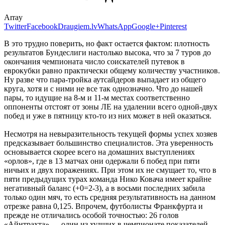
Array
Twitter
Facebook
Draugiem.lv
WhatsApp
Google+
Pinterest
В это трудно поверить, но факт остается фактом: плотность
результатов Бундеслиги настолько высока, что за 7 туров до
окончания чемпионата число соискателей путевок в
еврокубки равно практически общему количеству участников.
Ну разве что пара-тройка аутсайдеров выпадает из общего
круга, хотя и с ними не все так однозначно. Что до нашей
пары, то идущие на 8-м и 11-м местах соответственно
оппоненты отстоят от зоны ЛЕ на удалении всего одной-двух
побед и уже в пятницу кто-то из них может в ней оказаться.
Несмотря на невыразительность текущей формы успех хозяев
предсказывает большинство специалистов. Эта уверенность
основывается скорее всего на домашних выступлениях
«орлов», где в 13 матчах они одержали 6 побед при пяти
ничьих и двух поражениях. При этом их не смущает то, что в
пяти предыдущих турах команда Нико Ковача имеет крайне
негативный баланс (+0=2-3), а в восьми последних забила
только один мяч, то есть средняя результативность на данном
отрезке равна 0,125. Впрочем, футболисты Франкфурта и
прежде не отличались особой точностью: 26 голов
«Айнтрахта» — один из худших в чемпионате показателей,