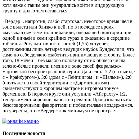
хотя даже с таким они умудрились войти в лидирующую
группу и долго там оставаться.
«Вердер», напротив, слабо стартовал, некоторое время шел в
зоне вылета или близко к ней, но в последнее время
«музыканты» заметно прибавили, одержали 6 викторий при
одной ничьей в семи крайних турах и оказались в середине
таблицы. Результативность гостей (1,55) уступает
достижениям лишь четырех ведущих клубов Бундеслиги, что
само по себе должно озаботить принимающую сторону. Более
того, 18 мячей – без малого половину от их общего числа –
зелено-белые провели именно в ходе своей февральско-
мартовской беспроигрышной серии. Да и счета 5:2 (на выезде
с «Фрайбургом»), 3:0 (дома с «Лейпцигом» и «Шальке»), 2:0
(опять же на своей территории с «Дармштадтом»)
свидетельствуют о хорошем настрое и игровом тонусе
бременцев. В первом круге они уступили «Айтрахту» 1:2,
теперь имеют хорошие шансы на реванш. Провозглашать их
безоговорочными фаворитами и победителями воздержимся,
но уверены, что «Вердер» как минимум не проиграет.
Последние новости