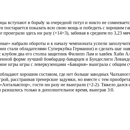
цы вступают в борьбу за очередной титул и никто не сомневается
постарается показать всю свою мощь и победить с хорошим ган
проиграли здесь ни разу (+14=3), забивая в среднем по 3,23 мяч
ные» набрали обороты и к началу чемпионата успели заполучить 
они стали обладателями Суперкубка Германии) и сделать шаг на
с клубом два его столпа защитник Филипп Лам и хавбек Хаби Ал
нной форме лучший бомбардир баварцев и Бундеслиги Левандов
е игры игры с леверкузенцами «Бавария» выиграла с общим счет
 обладают хорошим составом, где нет больше заводных Чалханог
грой, расстраивая тренерские задумки, но вместе с тем приобре
Антальяспор», гости ни разу не выиграли (=2-2). Тяжело дался 
и разошлись только в дополнительное время, выиграв 3:0.