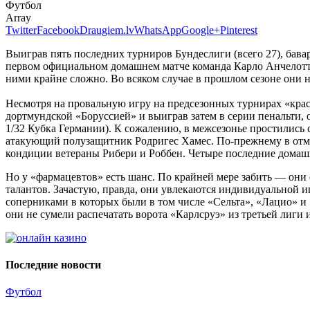
Футбол
Array
Twitter
Facebook
Draugiem.lv
WhatsApp
Google+
Pinterest
Выиграв пять последних турниров Бундеслиги (всего 27), бавар
первом официальном домашнем матче команда Карло Анчелотти 
ними крайне сложно. Во всяком случае в прошлом сезоне они не 
Несмотря на провальную игру на предсезонных турнирах «крас
дортмундской «Боруссией» и выиграв затем в серии пенальти, 
1/32 Кубка Германии). К сожалению, в межсезонье простились 
атакующий полузащитник Родригес Хамес. По-прежнему в отме
кондиции ветераны Рибери и Роббен. Четыре последние домашни
Но у «фармацевтов» есть шанс. По крайней мере забить — они
талантов. Зачастую, правда, они увлекаются индивидуальной и
соперниками в которых были в том числе «Сельта», «Лацио» и «
они не сумели распечатать ворота «Карлсруэ» из третьей лиги 
Последние новости
Футбол