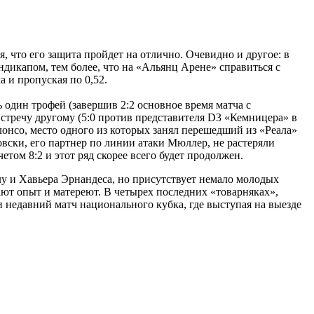
, что его защита пройдет на отлично. Очевидно и другое: в
дикапом, тем более, что на «Альянц Арене» справиться с
а и пропуская по 0,52.
один трофей (завершив 2:2 основное время матча с
встречу другому (5:0 против представителя D3 «Кемницера» в
онсо, место одного из которых занял перешедший из «Реала»
ски, его партнер по линии атаки Мюллер, не растеряли
ом 8:2 и этот ряд скорее всего будет продолжен.
лу и Хавьера Эрнандеса, но присутствует немало молодых
тают опыт и матереют. В четырех последних «товарняках»,
и недавний матч национального кубка, где выступая на выезде