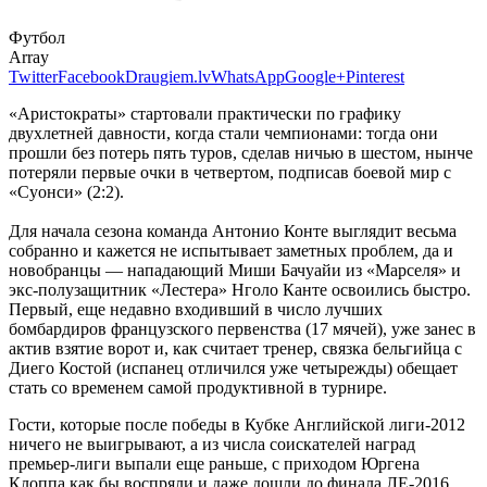
Футбол
Array
Twitter
Facebook
Draugiem.lv
WhatsApp
Google+
Pinterest
«Аристократы» стартовали практически по графику
двухлетней давности, когда стали чемпионами: тогда они
прошли без потерь пять туров, сделав ничью в шестом, нынче
потеряли первые очки в четвертом, подписав боевой мир с
«Суонси» (2:2).
Для начала сезона команда Антонио Конте выглядит весьма
собранно и кажется не испытывает заметных проблем, да и
новобранцы — нападающий Миши Бачуайи из «Марселя» и
экс-полузащитник «Лестера» Нголо Канте освоились быстро.
Первый, еще недавно входивший в число лучших
бомбардиров французского первенства (17 мячей), уже занес в
актив взятие ворот и, как считает тренер, связка бельгийца с
Диего Костой (испанец отличился уже четырежды) обещает
стать со временем самой продуктивной в турнире.
Гости, которые после победы в Кубке Английской лиги-2012
ничего не выигрывают, а из числа соискателей наград
премьер-лиги выпали еще раньше, с приходом Юргена
Клоппа как бы воспряли и даже дошли до финала ЛЕ-2016,