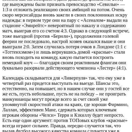
где вынуждены были признать превосходство «Севильи» —
1:3 и отложить реализацию своих амбиций на потом. Очень
скоро мерсисайдцы вновь зажгли в своих поклонниках искру
надежды: в первом туре они на пару с «Асеналом» выдали на
стадионе «Эмирейтс» невероятный по накалу и содержанию
матч, выиграв его со счетом 4:3. Однако в следующей встрече,
тоже выездной (против «Бернли»), продолжения голевой
феерии не последовало, настрой хозяев оказался выше и они
выиграли 2:0. Затем случилась потеря очков в Лондоне (1:1 с
«Тоттенхэмом») и лишь вернувшись домой «красные» стали
вновь походить на команду, какую пытается построить
немецкий коуч — благодаря своим реактивным флангам они
буквально разорвали действующего чемпиона «Лестер» (4:1).
Календарь складывается для «Ливерпуля» так, что ему уже в
четвертый раз придется выступать на выезде. Шансы это,
естественно, на повышает, но в нашем случае они у гостей все
же есть, пусть небольшие, пусть не на победу – не проиграть
манкунианцы могут прежде всего за счет своей уже
упомянутой скоростной атаки на краях, где хороши Фирмино,
Лаллан, эффективен Мане, сдержать которых ключевым
игрокам обороны «Челси» Терри и Кэхиллу будет непросто.
Есть еще один аргумент: против ТОПовых клубов «красные»
всегда играют сильнее. Правда, нередко случается так, что
выдав футбол высокого качества команда сдувается уже в