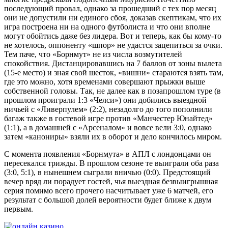
последующий провал, однако за прошедший с тех пор месяц
они не допустили ни единого сбоя, доказав скептикам, что их
игра построена ни на одного футболиста и что они вполне
могут обойтись даже без лидера. Вот и теперь, как бы кому-то
не хотелось, оппоненту «шпор» не удастся зацепиться за очки.
Тем паче, что «Борнмут» не из числа возмутителей
спокойствия. Дистанцировавшись на 7 баллов от зоны вылета
(15-е место) и зная свой шесток, «вишни» стараются взять там,
где это можно, хотя временами совершают прыжки выше
собственной головы. Так, не далее как в позапрошлом туре (в
прошлом проиграли 1:3 «Челси») они добились выездной
ничьей с «Ливерпулем» (2:2), незадолго до того пополнили
багаж также в гостевой игре против «Манчестер Юнайтед»
(1:1), а в домашней с «Арсеналом» и вовсе вели 3:0, однако
затем «канониры» взяли их в оборот и дело кончилось миром.
С момента появления «Борнмута» в АПЛ с лондонцами он
пересекался трижды. В прошлом сезоне те выиграли оба раза
(3:0, 5:1), в нынешнем сыграли вничью (0:0). Предстоящий
вечер вряд ли порадует гостей, чья выездная безвыигрышная
серия помимо всего прочего насчитывает уже 6 матчей, его
результат с большой долей вероятности будет ближе к двум
первым.