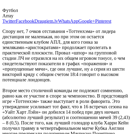
Футбол
Array
Twitter
Facebook
Draugiem.lv
WhatsApp
Google+
Pinterest
Спору нет, 7 очков отставания «Тоттенхэма» от лидера
дистанция не маленькая, но при этом он остается
единственным клубом АПЛ, для кого гонка за
земляками-«аристократами» продолжает пролегать в
практической плоскости. Провал «шпор» на групповой
стадии ЛЧ не отразился на их общем игровом тонусе, о чем
свидетельствуют показатели в графах «поражения» и
«пропущенные мячи», где они лучшие, ну а серия из шести
викторий кряду с общим счетом 18:4 говорит о высоком
потенциале лондонцев.
Второе место столичной команды не подлежит сомнению,
равно как ее участие в споре за чемпионство. В предстоящей
игре «Тоттенхэм» также выступает в роли фаворита. Это
утверждение усиливает тот факт, что в 16 встречах сезона на
«Уайт Харт Лэйн» он добился 14 побед при двух ничьих
(абсолютно лучший результат) и соотношении мячей 39 (2,43)
– 8 (0,5). После того, как лучший голеадор клуба Харри Кейн
получил травму в четвертьфинальном матче Кубка Англии
многие предрекали подопечным Маурисио Почеттино