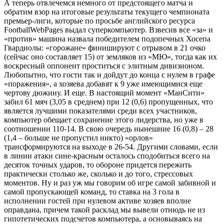
А теперь отвлечемся немного от предстоящего матча и
обратим взор на итоговые результаты текущего чемпионата
премьер-лиги, которые по просьбе английского ресурса
FootballWebPages выдал суперкомпьютер. Взвесив все «за» и
«против» машина назвала победителем подопечных Хосепа
Гвардиолы: «горожане» финишируют с отрывом в 21 очко
(сейчас оно составляет 15) от земляков из «МЮ», тогда как их
воскресный оппонент проститься с элитным дивизионом.
Любопытно, что гости так и дойдут до конца с нулем в графе
«поражения», а хозяева добавят к 9 уже имеющимися еще
чертову дюжину. И еще. В настоящий момент «МанСити»
забил 61 мяч (3,05 в среднем) при 12 (0,6) пропущенных, что
является лучшими показателями среди всех участников,
компьютер обещает сохранение этого лидерства, но уже в
соотношении 110-14. В свою очередь нынешние 16 (0,8) – 28
(1,4 – больше не пропустил никто) «орлов»
трансформируются на выходе в 26-54. Другими словами, если
в линии атаки сине-красным осталось сподобиться всего на
десяток точных ударов, то обороне придется пережить
практически столько же, сколько и до того, стрессовых
моментов. Ну и раз уж мы говорим об игре самой забивной и
самой пропускающей команд, то ставка на 3 гола в
исполнении гостей при нулевом активе хозяев вполне
оправдана, причем такой расклад мы вывели отнюдь не из
гипотетических подсчетов компьютера, а основываясь на