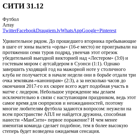
СИТИ 31.12
Футбол
Array
Twitter
Facebook
Draugiem.lv
WhatsApp
Google+
Pinterest
Удивительное рядом. До прошедшего вторника пребывающие
в шаге от зоны вылета «орлы» (16-е место) не проигрывали на
протяжении семи туров подряд, увенчав этот отрезок
убедительной выездной викторией над «Лестером» (3:0) и
гостевым миром с аутсайдером в Суонси (1:1). Однако
завершить уходящий год на мажорной ноте у столичного
клуба не получается: в начале недели они в борьбе отдали три
очка землякам-«канонирам» (2:3), а за несколько часов до
окончания 2017-го их скорее всего ждет подобная участь в
матче с лидером. Небольшое упреждение мы делаем
исключительно в связи с наступающим праздником, ведь этот
самое время для сюрпризов и неожиданностей, поэтому
многие любителям футбола задаются вопросом: неужели на
всем пространстве АПЛ не найдется дружина, способная
нанести «МанСити» первое поражение? И чем менее
именитая команда сделает подобное, тем в более высокую
степерь будет возведена ожидаемая сенсация.