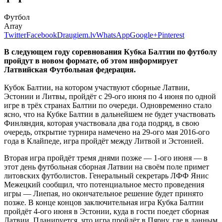
Футбол
Array
Twitter
Facebook
Draugiem.lv
WhatsApp
Google+
Pinterest
В следующем году соревнования Кубка Балтии по футболу
пройдут в новом формате, об этом информирует
Латвийская Футбольная федерация.
Кубок Балтии, на котором участвуют сборные Латвии,
Эстонии и Литвы, пройдёт с 29-ого июня по 4 июня по одной
игре в трёх странах Балтии по очереди. Одновременно стало
ясно, что на Кубке Балтии в дальнейшем не будет участвовать
Финляндия, которая участвовала два года подряд, в свою
очередь, открытие турнира намечено на 29-ого мая 2016-ого
года в Клайпеде, игра пройдёт между Литвой и Эстонией.
Вторая игра пройдёт тремя днями позже — 1-ого июня — в
этот день футбольная сборная Латвии на своём поле примет
литовских футболистов. Генеральный секретарь ЛФФ Янис
Межецкий сообщил, что потенциальное место проведения
игры — Лиепая, но окончательное решение будет принято
позже. В конце концов заключительная игра Кубка Балтии
пройдёт 4-ого июня в Эстонии, куда в гости поедет сборная
Латвии. Планируется, что игра пройдёт в Пярну, где в данным