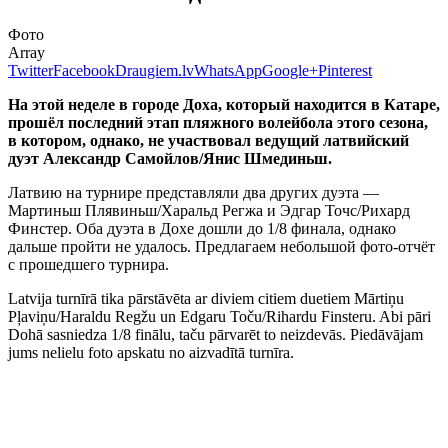
Фото
Array
Twitter
Facebook
Draugiem.lv
WhatsApp
Google+
Pinterest
На этой неделе в городе Доха, который находится в Катаре,
прошёл последний этап пляжного волейбола этого сезона,
в котором, однако, не участвовал ведущий латвийский
дуэт Александр Самойлов/Янис Шмединьш.
Латвию на турнире представляли два других дуэта —
Мартиньш Плявиньш/Харальд Регжа и Эдгар Точс/Рихард
Финстер. Оба дуэта в Дохе дошли до 1/8 финала, однако
дальше пройти не удалось. Предлагаем небольшой фото-отчёт
с прошедшего турнира.
Latvija turnīrā tika pārstāvēta ar diviem citiem duetiem Mārtiņu
Pļaviņu/Haraldu Regžu un Edgaru Toču/Rihardu Finsteru. Abi pāri
Dohā sasniedza 1/8 finālu, taču pārvarēt to neizdevās. Piedāvājam
jums nelielu foto apskatu no aizvadītā turnīra.