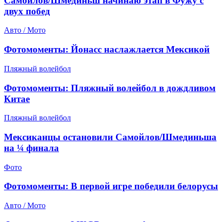
Самойлов/Шмединьш начинаю этап в Фужу с
двух побед
Авто / Мото
Фотомоменты: Йонасс наслажлается Мексикой
Пляжный волейбол
Фотомоменты: Пляжный волейбол в дождливом
Китае
Пляжный волейбол
Мексиканцы остановили Самойлов/Шмединьша
на ¼ финала
Фото
Фотомоменты: В первой игре победили белорусы
Авто / Мото