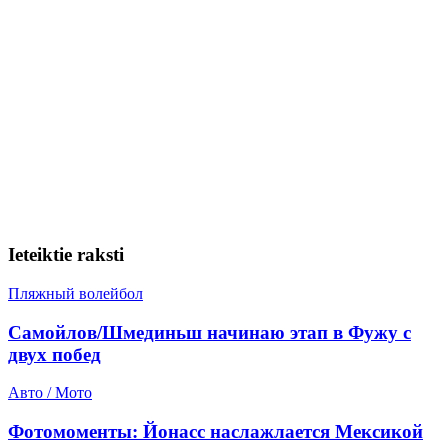
Ieteiktie raksti
Пляжный волейбол
Самойлов/Шмединьш начинаю этап в Фужу с
двух побед
Авто / Мото
Фотомоменты: Йонасс наслажлается Мексикой