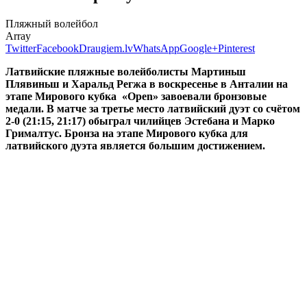
Пляжный волейбол
Array
Twitter
Facebook
Draugiem.lv
WhatsApp
Google+
Pinterest
Латвийские пляжные волейболисты Мартиньш
Плявиньш и Харальд Регжа в воскресенье в Анталии на
этапе Мирового кубка «Open» завоевали бронзовые
медали. В матче за третье место латвийский дуэт со счётом
2-0 (21:15, 21:17) обыграл чилийцев Эстебана и Марко
Грималтус. Бронза на этапе Мирового кубка для
латвийского дуэта является большим достижением.