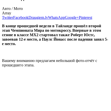
Авто / Мото
Array
Twitter
Facebook
Draugiem.lv
WhatsApp
Google+
Pinterest
В конце прошедшей недели в Тайланде прошёл второй
этап Чемпионата Мира по мотокроссу. Впервые в этом
сезоне в классе МХ2 стартовал также Роберт Юстс,
завоевав 12-е место, а Паулс Йонасс после падения занял 5-
е место.
Вашему вниманию предлагаем небольшой фото-отчёт с
прошедшего этапа.