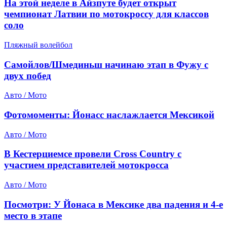
На этой неделе в Айзпуте будет открыт
чемпионат Латвии по мотокроссу для классов
соло
Пляжный волейбол
Самойлов/Шмединьш начинаю этап в Фужу с
двух побед
Авто / Мото
Фотомоменты: Йонасс наслажлается Мексикой
Авто / Мото
В Кестерциемсе провели Cross Country с
участием представителей мотокросса
Авто / Мото
Посмотри: У Йонаса в Мексике два падения и 4-е
место в этапе