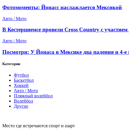
Фотомоменты: Йонасс наслажлается Мексикой
Авто / Мото
В Кестерциемсе провели Cross Country с участием
Авто / Мото
Посмотри: У Йонаса в Мексике два падения и 4-е 
Категории
Футбол
Баскетбол
Хоккей
Авто / Мото
Пляжный волейбол
Волейбол
Другие
Место где встречаются спорт и азарт