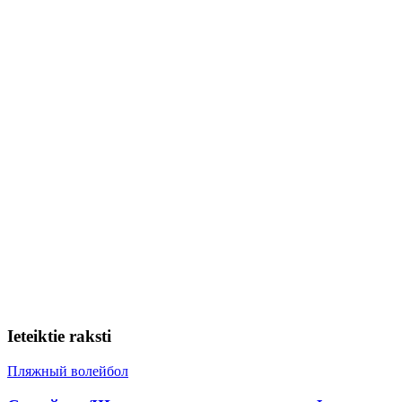
Ieteiktie raksti
Пляжный волейбол