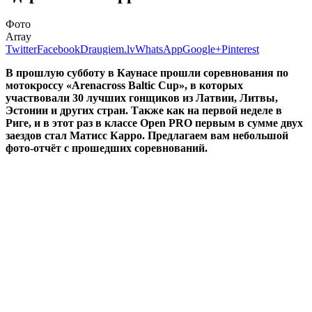
Фото
Array
Twitter
Facebook
Draugiem.lv
WhatsApp
Google+
Pinterest
В прошлую субботу в Каунасе прошли соревнования по
мотокроссу «Arenacross Baltic Cup», в которых
участвовали 30 лучших гонщиков из Латвии, Литвы,
Эстонии и других стран. Также как на первой неделе в
Риге, и в этот раз в классе Open PRO первым в сумме двух
заездов стал Матисс Карро. Предлагаем вам небольшой
фото-отчёт с прошедших соревнований.