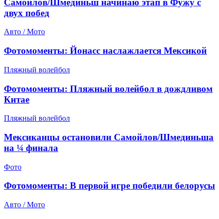
Самойлов/Шмединьш начинаю этап в Фужу с
двух побед
Авто / Мото
Фотомоменты: Йонасс наслажлается Мексикой
Пляжный волейбол
Фотомоменты: Пляжный волейбол в дождливом
Китае
Пляжный волейбол
Мексиканцы остановили Самойлов/Шмединьша
на ¼ финала
Фото
Фотомоменты: В первой игре победили белорусы
Авто / Мото