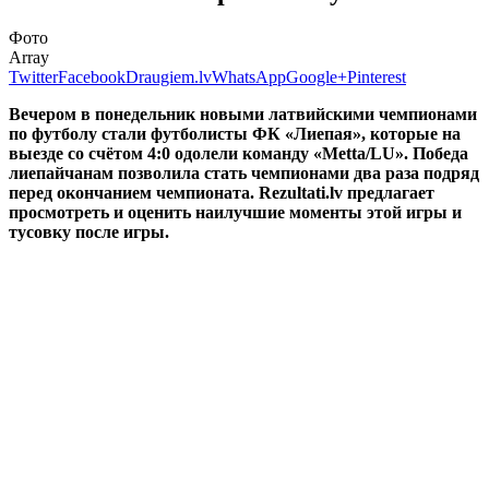
Фото
Array
Twitter
Facebook
Draugiem.lv
WhatsApp
Google+
Pinterest
Вечером в понедельник новыми латвийскими чемпионами
по футболу стали футболисты ФК «Лиепая», которые на
выезде со счётом 4:0 одолели команду
«Metta/LU». Победа
лиепайчанам позволила стать чемпионами два раза подряд
перед окончанием чемпионата.
Rezultati.lv предлагает
просмотреть и оценить наилучшие моменты этой игры и
тусовку после игры.