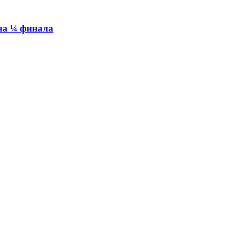
на ¼ финала