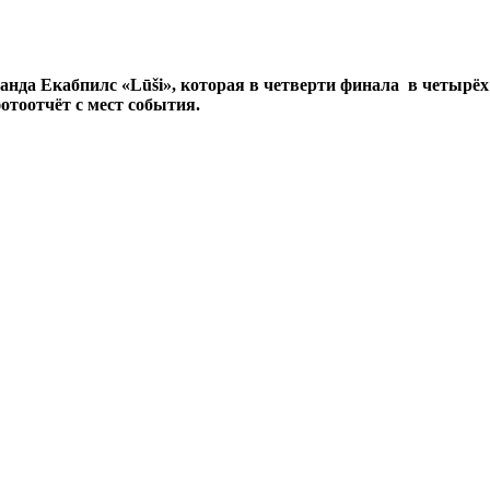
манда Екабпилс
«Lūši», которая в четверти финала в четырёх се
фотоотчёт с мест события.