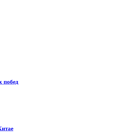
х побед
Китае