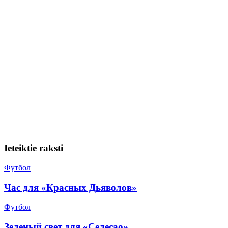
Ieteiktie raksti
Футбол
Час для «Красных Дьяволов»
Футбол
Зеленый свет для «Селесао»