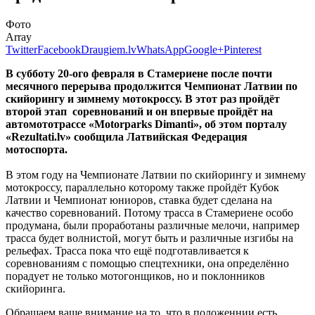
Фото
Array
Twitter
Facebook
Draugiem.lv
WhatsApp
Google+
Pinterest
В субботу 20-ого февраля в Стамериене после почти
месячного перерыва продолжится Чемпионат Латвии по
скийорингу и зимнему мотокроссу. В этот раз пройдёт
второй этап соревнований и он впервые пройдёт на
автомототрассе «Motorparks Dimanti», об этом порталу
«Rezultati.lv» сообщила Латвийская Федерация
мотоспорта.
В этом году на Чемпионате Латвии по скийорингу и зимнему
мотокроссу, параллельно которому также пройдёт Кубок
Латвии и Чемпионат юниоров, ставка будет сделана на
качество соревнований. Потому трасса в Стамериене особо
продумана, были проработаны различные мелочи, например
трасса будет волнистой, могут быть и различные изгибы на
рельефах. Трасса пока что ещё подготавливается к
соревнованиям с помощью спецтехники, она определённо
порадует не только мотогонщиков, но и поклонников
скийоринга.
Обращаем ваше внимание на то, что в положеннии есть