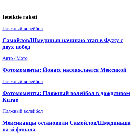
Ieteiktie raksti
Пляжный волейбол
Самойлов/Шмединьш начинаю этап в Фужу с
двух побед
Авто / Мото
Фотомоменты: Йонасс наслажлается Мексикой
Пляжный волейбол
Фотомоменты: Пляжный волейбол в дождливом
Китае
Пляжный волейбол
Мексиканцы остановили Самойлов/Шмединьша
на ¼ финала